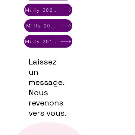
Milly 2024-2025
Milly 2019-2024
Milly 2010-2019
Laissez
un
message.
Nous
revenons
vers vous.