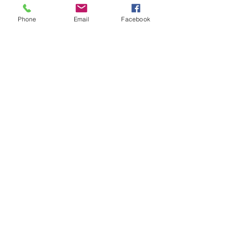
Objet
Phone
Email
Facebook
Rédigez votre message ici...
Envoyer
Adresse
10 bd Sadi Carnot, 91490 Milly-la-
forêt
Merci à notre sponsor :