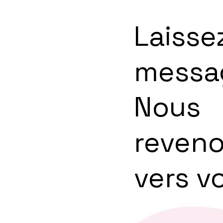
Contest et à Krysalide
Laisse
messa
Nous
reven
vers v