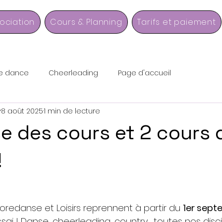
sociation
Cours & Planning
Tarifs et paiement
ne dance
Cheerleading
Page d'accueil
y
8 août 2025
1 min de lecture
se des cours et 2 cours 
!
oredanse et Loisirs reprennent à partir du 
1er sept
sai ! Danse, cheerleading, country… toutes nos disci