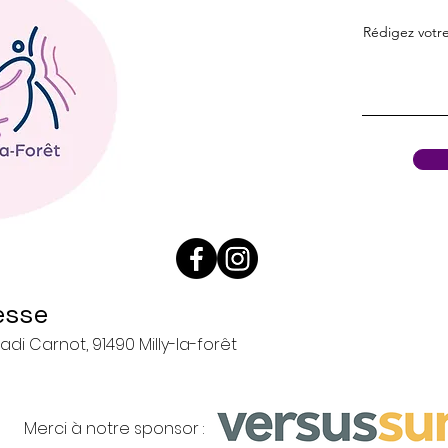
Rédigez votre
esse
adi Carnot, 91490 Milly-la-forêt
Merci à notre sponsor :