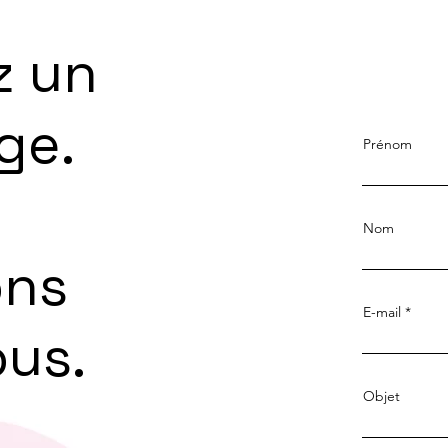
z un
ge.
Prénom
Nom
ons
E-mail
ous.
Objet