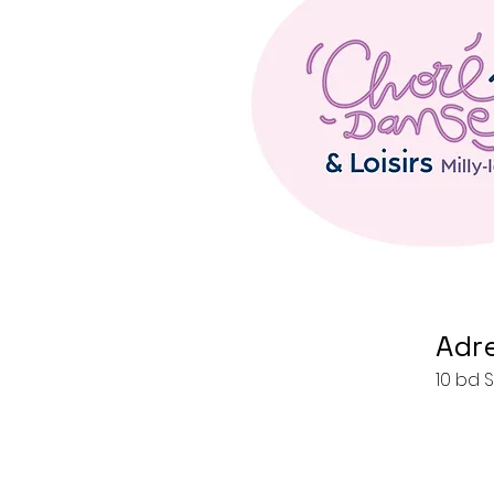
Adr
10 bd S