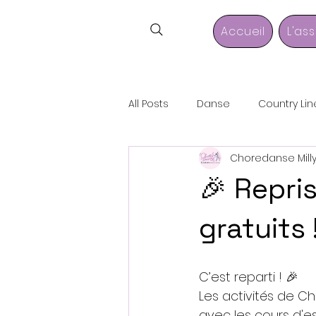
Accueil
L'as
All Posts
Danse
Country Li
Choredanse Mill
🎉 Repri
gratuits 
C’est reparti ! 🎉
Les activités de Ch
avec les cours d'es