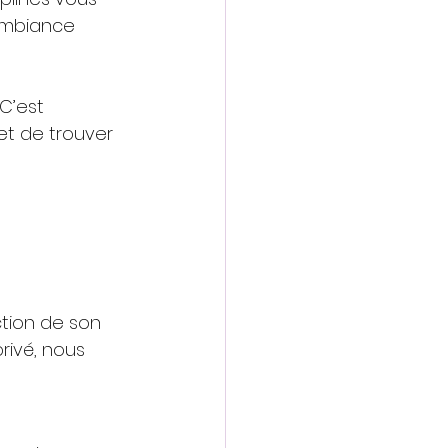
ambiance 
C’est 
et de trouver 
ction de son 
ivé, nous 