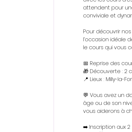
attendent pour une
conviviale et dyna
Pour découvrir nos 
l’occasion idéale d
le cours qui vous 
📅 Reprise des cour
🎁 Découverte : 2 c
📍 Lieux : Milly-la-
💬 Vous avez un do
âge ou de son nive
vous aiderons à cho
➡️ Inscription aux 2