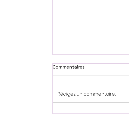
Commentaires
Rédigez un commentaire...
De magnifiques résultats
pour notre classe
concours au Neodance