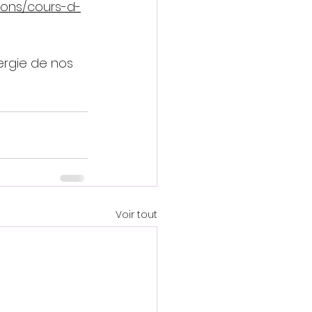
ions/cours-d-
ergie de nos 
Voir tout